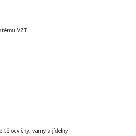
systému VZT
tělocvičny, varny a jídelny