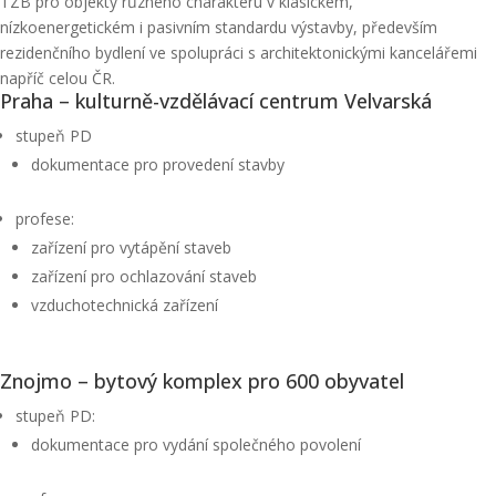
TZB pro objekty různého charakteru v klasickém,
nízkoenergetickém i pasivním standardu výstavby, především
rezidenčního bydlení ve spolupráci s architektonickými kancelářemi
napříč celou ČR.
Praha – kulturně-vzdělávací centrum Velvarská
stupeň PD
dokumentace pro provedení stavby
profese:
zařízení pro vytápění staveb
zařízení pro ochlazování staveb
vzduchotechnická zařízení
Znojmo – bytový komplex pro 600 obyvatel
stupeň PD:
dokumentace pro vydání společného povolení